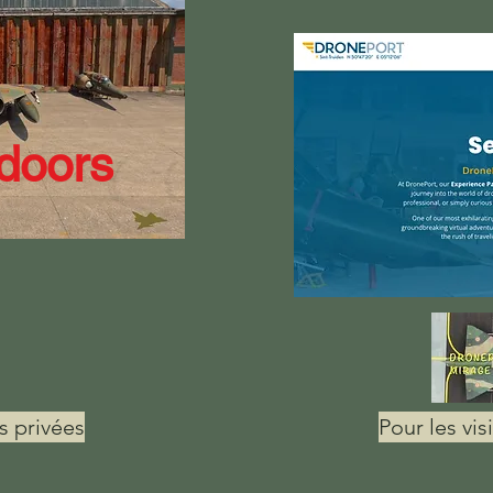
oors
es privées
Pour les vis