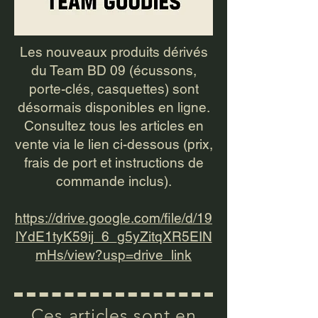
Les nouveaux produits dérivés
du Team BD 09 (écussons,
porte-clés, casquettes) sont
désormais disponibles en ligne.
Consultez tous les articles en
vente via le lien ci-dessous (prix,
frais de port et instructions de
commande inclus).
https://drive.google.com/file/d/19
lYdE1tyK59ij_6_g5yZitqXR5EIN
mHs/view?usp=drive_link
Ces articles sont en